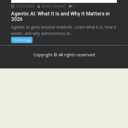
12/07/2026
Sankit Chandel
0
Agentic AI: What It Is and Why It Matters in
2026
Agentic AI goes beyond chatbots. Learn what it is, how it
works, and why autonomous AI...
Technology
Copyright © All rights reserved