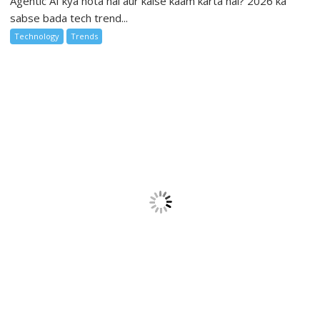
Agentic AI kya hota hai aur kaise kaam karta hai? 2026 ka
sabse bada tech trend...
Technology
Trends