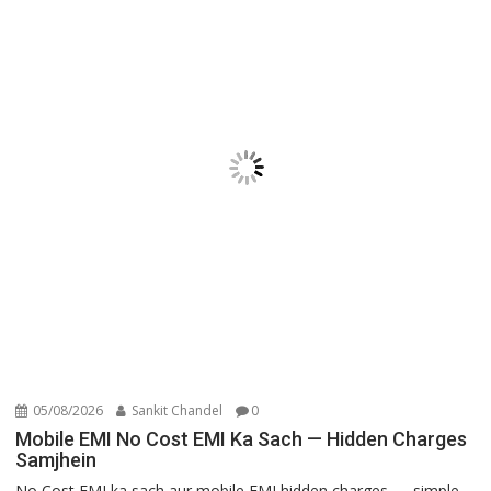
05/08/2026
Sankit Chandel
0
Mobile EMI No Cost EMI Ka Sach — Hidden Charges
Samjhein
No Cost EMI ka sach aur mobile EMI hidden charges — simple