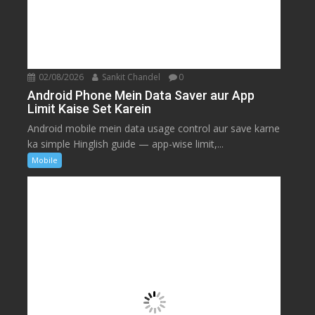
02/08/2026
Sankit Chandel
0
Android Phone Mein Data Saver aur App
Limit Kaise Set Karein
Android mobile mein data usage control aur save karne
ka simple Hinglish guide — app-wise limit,...
Mobile