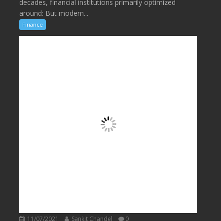
decades, financial institutions primarily optimized
around: But modern...
Finance
11/07/2021
Sankit Chandel
0