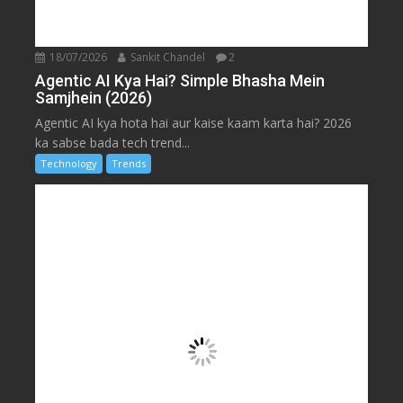
18/07/2026
Sankit Chandel
2
Agentic AI Kya Hai? Simple Bhasha Mein
Samjhein (2026)
Agentic AI kya hota hai aur kaise kaam karta hai? 2026
ka sabse bada tech trend...
Technology
Trends