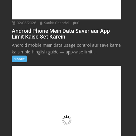
02/08/2026
Sankit Chandel
0
Android Phone Mein Data Saver aur App
Limit Kaise Set Karein
Android mobile mein data usage control aur save karne
ka simple Hinglish guide — app-wise limit,...
Mobile