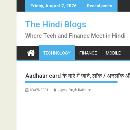
Skip
Friday, August 7, 2026
Recent posts
to
content
The Hindi Blogs
Where Tech and Finance Meet in Hindi
TECHNOLOGY
FINANCE
MOBILE
Aadhaar card के बारे में जाने, लॉक / अनलॉक 
03/05/2021
Ujjwal Singh Rathore