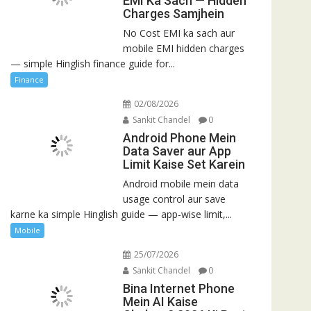
EMI Ka Sach — Hidden
Charges Samjhein
No Cost EMI ka sach aur
mobile EMI hidden charges
— simple Hinglish finance guide for...
Finance
02/08/2026
Sankit Chandel
0
Android Phone Mein
Data Saver aur App
Limit Kaise Set Karein
Android mobile mein data
usage control aur save
karne ka simple Hinglish guide — app-wise limit,...
Mobile
25/07/2026
Sankit Chandel
0
Bina Internet Phone
Mein AI Kaise