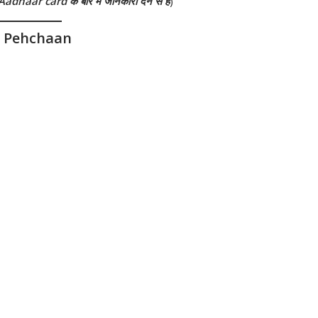
ो Aadhaar card
के बारे में जानकारी देने से है
)
i Pehchaan